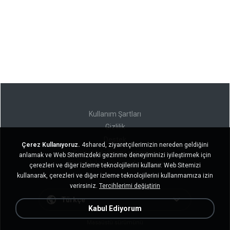
Kullanım Şartları
Gizlilik
Destek
Çerez Kullanıyoruz.
4shared, ziyaretçilerimizin nereden geldiğini
Kişisel bilgilerimi satmayın
anlamak ve Web Sitemizdeki gezinme deneyiminizi iyileştirmek için
Kişisel bilgilerimi paylaşmayın
çerezleri ve diğer izleme teknolojilerini kullanır. Web Sitemizi
kullanarak, çerezleri ve diğer izleme teknolojilerini kullanmamıza izin
verirsiniz.
Tercihlerimi değiştirin
Türkçe
Kabul Ediyorum
Masaüstü sürümünü