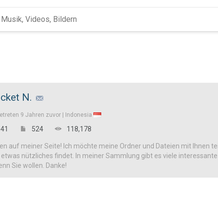
cket N.
etreten
9 Jahren zuvor |
Indonesia
41
524
118,178
n auf meiner Seite! Ich möchte meine Ordner und Dateien mit Ihnen tei
h etwas nützliches findet. In meiner Sammlung gibt es viele interessan
enn Sie wollen. Danke!