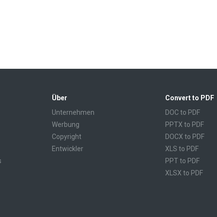
Über
Convert to PDF
Unternehmen
DOC to PDF
Werbung
PPTX to PDF
Copyright
DOCX to PDF
Entwickler
XLS to PDF
s
PPT to PDF
XLSX to PDF
CBR to PDF
TXT to PDF
PPS to PDF