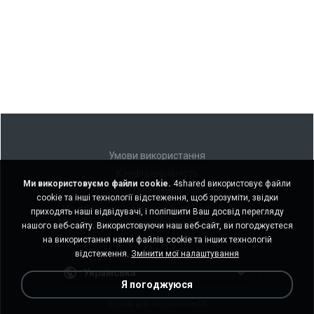
Умови використання
Конфіденційність
Ми використовуємо файли cookie.
4shared використовує файли
Підтримка
cookie та інші технології відстеження, щоб зрозуміти, звідки
Не продавати мою особисту інформацію
приходять наші відвідувачі, і поліпшити Ваш досвід перегляду
Не ділитися моєю особистою інформацією
нашого веб-сайту. Використовуючи наш веб-сайт, ви погоджуєтеся
на використання нами файлів cookie та інших технологій
відстеження.
Змінити мої налаштування
Українська
Я погоджуюся
Версія для настільних ПК