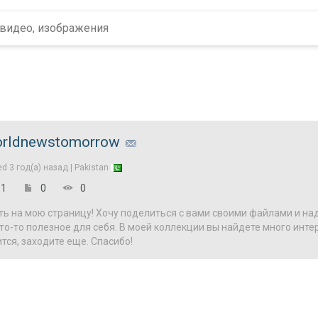
rldnewstomorrow
ed
3 год(а) назад |
Pakistan
1
0
0
ь на мою страницу! Хочу поделиться с вами своими файлами и на
о-то полезное для себя. В моей коллекции вы найдете много инте
тся, заходите еще. Спасибо!