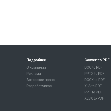
Подробнее
Convert to PDF
О компании
DOC to PDF
Реклама
PPTX to PDF
Авторское право
DOCX to PDF
Разработчикам
XLS to PDF
PPT to PDF
XLSX to PDF
CBR to PDF
TXT to PDF