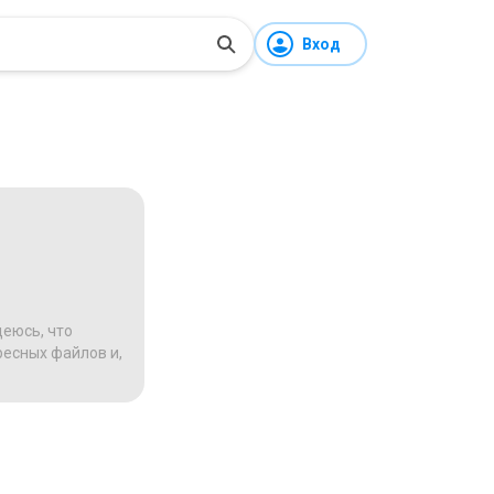
Вход
деюсь, что
ресных файлов и,