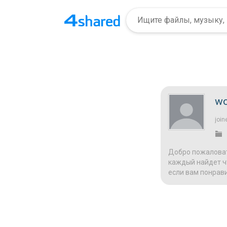
wo
join
Добро пожаловат
каждый найдет чт
если вам понрави