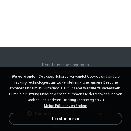
Benutzungsbedingungen
Privatsphäre
Wir verwenden Cookies.
4shared verwendet Cookies und andere
Support
Tracking-Technologien, um zu verstehen, woher unsere Besucher
Meine persönlichen Daten nicht verkaufen
kommen und um Ihr Surferlebnis auf unserer Website zu verbessern.
Meine persönlichen Daten nicht weitergeben
Durch die Nutzung unserer Website stimmen Sie der Verwendung von
Cookies und anderen Tracking-Technologien zu.
Meine Präferenzen ändern
Deutsch
Ich stimme zu
Desktop-Version