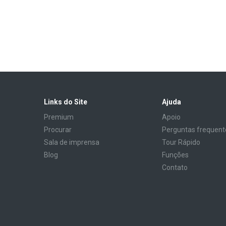
Links do Site
Ajuda
Premium
Apoio
Procurar
Perguntas frequent
Sala de imprensa
Tour Rápido
Blog
Funções
Contato