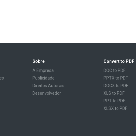
Sobre
Convert to PDF
A Empresa
DOC to PDF
es
Publicidade
PPTX to PDF
Direitos Autorais
DOCX to PDF
Desenvolvedor
XLS to PDF
PPT to PDF
XLSX to PDF
CBR to PDF
TXT to PDF
PPS to PDF