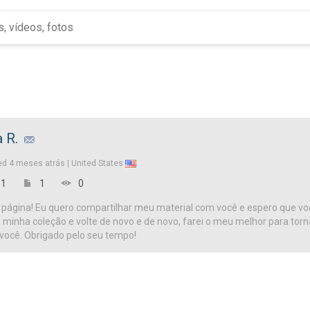
a R.
ed
4 meses atrás |
United States
1
1
0
página! Eu quero compartilhar meu material com você e espero que vo
te minha coleção e volte de novo e de novo, farei o meu melhor para tor
 você. Obrigado pelo seu tempo!