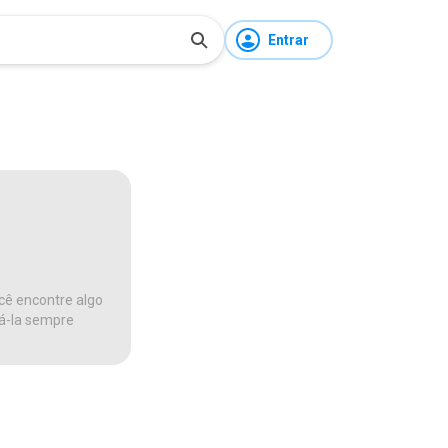
Entrar
cê encontre algo
ná-la sempre