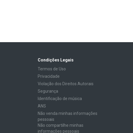
Condições Legais
Termos de Uso
Privacidade
Violação dos Direitos Autorais
Segurança
Identificação de música
ANS
Não venda minhas informações
pessoais
Não compartilhe minhas
informações pessoais