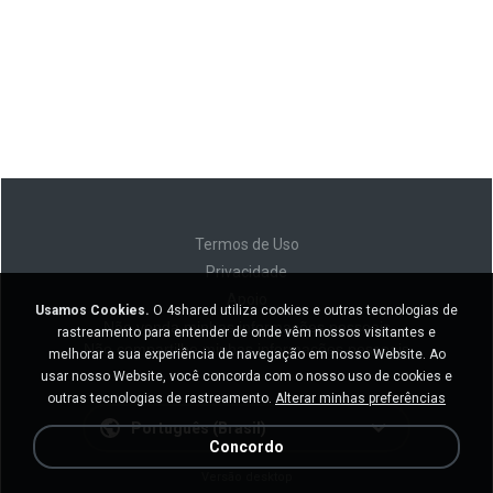
Termos de Uso
Privacidade
Apoio
Usamos Cookies.
O 4shared utiliza cookies e outras tecnologias de
Não venda minhas informações pessoais
rastreamento para entender de onde vêm nossos visitantes e
Não compartilhe minhas informações pessoais
melhorar a sua experiência de navegação em nosso Website. Ao
usar nosso Website, você concorda com o nosso uso de cookies e
outras tecnologias de rastreamento.
Alterar minhas preferências
Português (Brasil)
Concordo
Versão desktop