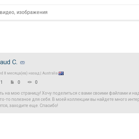
aud C.
ed
8 месяца(ев) назад |
Australia
1
0
0
ь на мою страницу! Хочу поделиться с вами своими файлами и на
о-то полезное для себя. В моей коллекции вы найдете много инте
тся, заходите еще. Спасибо!