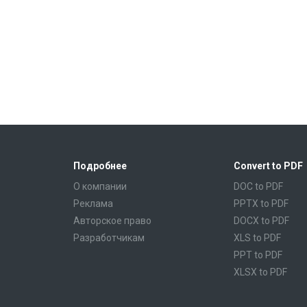
Подробнее
Convert to PDF
О компании
DOC to PDF
Реклама
PPTX to PDF
Авторское право
DOCX to PDF
Разработчикам
XLS to PDF
PPT to PDF
XLSX to PDF
CBR to PDF
TXT to PDF