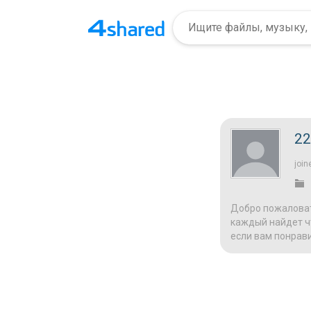
22
join
Добро пожаловат
каждый найдет чт
если вам понрави