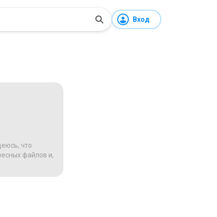
Вход
деюсь, что
ресных файлов и,