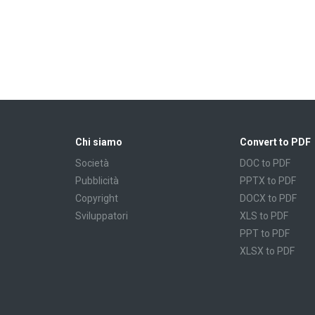
Chi siamo
Convert to PDF
Società
DOC to PDF
Pubblicità
PPTX to PDF
Copyright
DOCX to PDF
Sviluppatori
XLS to PDF
PPT to PDF
XLSX to PDF
CBR to PDF
TXT to PDF
PPS to PDF