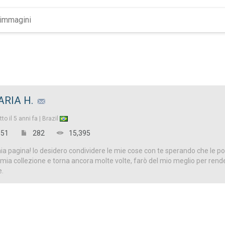
RIA H.
tto il
5 anni fa |
Brazil
51
282
15,395
a pagina! Io desidero condividere le mie cose con te sperando che le p
 la mia collezione e torna ancora molte volte, farò del mio meglio per ren
e.