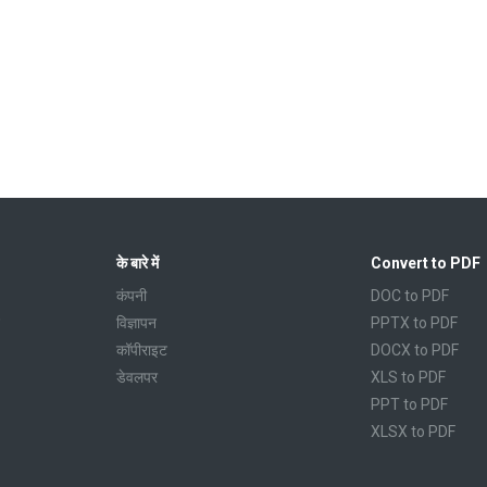
के बारे में
Convert to PDF
कंपनी
DOC to PDF
विज्ञापन
PPTX to PDF
कॉपीराइट
DOCX to PDF
डेवलपर
XLS to PDF
PPT to PDF
XLSX to PDF
CBR to PDF
TXT to PDF