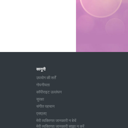
कानूनी
उपयोग की शर्तें
गोपनीयता
कॉपीराइट उल्लंघन
सुरक्षा
संगीत पहचान
एसएलए
मेरी व्यक्तिगत जानकारी न बेचें
मेरी व्यक्तिगत जानकारी साझा न करें