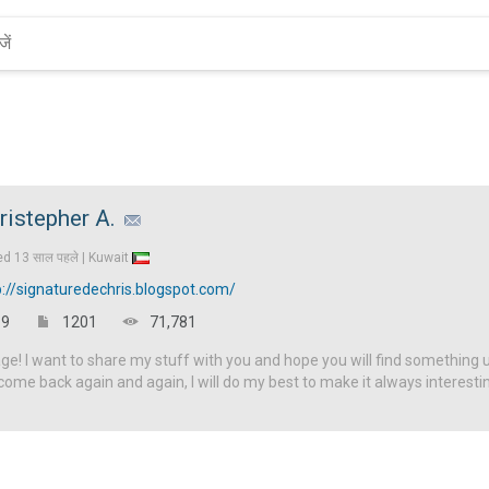
ristepher A.
ed
13 साल पहले |
Kuwait
p://signaturedechris.blogspot.com/
9
1201
71,781
! I want to share my stuff with you and hope you will find something u
come back again and again, I will do my best to make it always interesti