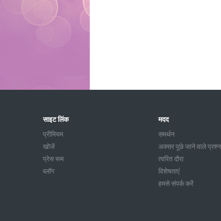
साइट लिंक
मदद
प्रीमियम
समर्थन
खोजें
अक्सर पूछे जाने वाले प्रश्न
प्रेस रूम
त्वरित दौरा
ब्लॉग
विशेषताएं
हमसे संपर्क करें