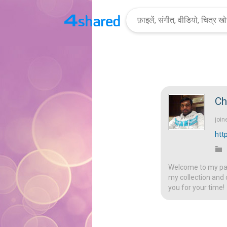
Ch
join
htt
Welcome to my page
my collection and 
you for your time!