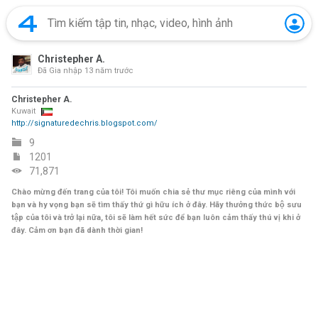
Christepher A.
Đã Gia nhập
13 năm trước
Christepher A.
Kuwait
http://signaturedechris.blogspot.com/
9
1201
71,871
Chào mừng đến trang của tôi! Tôi muốn chia sẻ thư mục riêng của mình với
bạn và hy vọng bạn sẽ tìm thấy thứ gì hữu ích ở đây. Hãy thưởng thức bộ sưu
tập của tôi và trở lại nữa, tôi sẽ làm hết sức để bạn luôn cảm thấy thú vị khi ở
đây. Cảm ơn bạn đã dành thời gian!