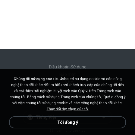
Điều khoản Sử dụng
Bảo mật
Chúng tôi sử dụng cookie.
4shared sử dụng cookie và các công
Hỗ trợ
nghệ theo dõi khác để tìm hiểu nơi khách truy cập của chúng tôi đến
Không bán thông tin cá nhân của tôi
và cải thiện trải nghiệm duyệt web của Quý vị trên Trang web của
Không chia sẻ thông tin cá nhân của tôi
chúng tôi. Bằng cách sử dụng Trang web của chúng tôi, Quý vị đồng ý
với việc chúng tôi sử dụng cookie và các công nghệ theo dõi khác.
Thay đổi tùy chọn của tôi
Tiếng Việt
Tôi đồng ý
Bản dành cho desktop