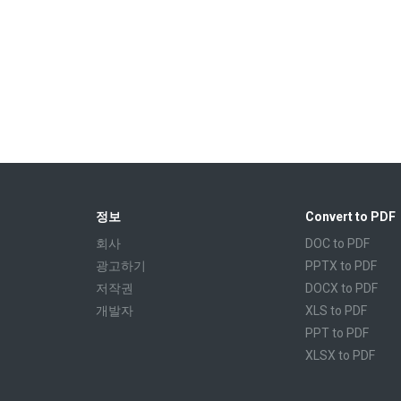
정보
Convert to PDF
회사
DOC to PDF
광고하기
PPTX to PDF
저작권
DOCX to PDF
개발자
XLS to PDF
PPT to PDF
XLSX to PDF
CBR to PDF
TXT to PDF