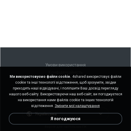
Умови використання
Конфіденційність
Ми використовуємо файли cookie.
4shared використовує файли
Підтримка
cookie та інші технології відстеження, щоб зрозуміти, звідки
Не продавати мою особисту інформацію
приходять наші відвідувачі, і поліпшити Ваш досвід перегляду
Не ділитися моєю особистою інформацією
нашого веб-сайту. Використовуючи наш веб-сайт, ви погоджуєтеся
на використання нами файлів cookie та інших технологій
відстеження.
Змінити мої налаштування
Українська
Я погоджуюся
Версія для настільних ПК