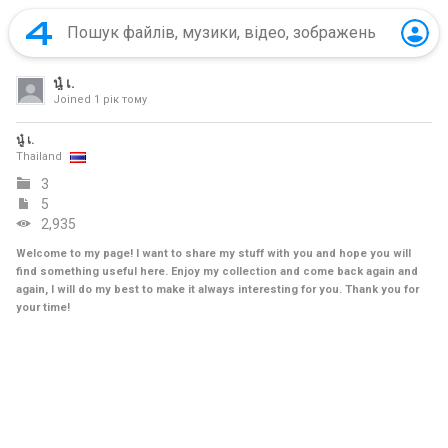
นู๋ เ.
Joined
1 рік тому
นู๋ เ.
Thailand
3
5
2,935
Welcome to my page! I want to share my stuff with you and hope you will
find something useful here. Enjoy my collection and come back again and
again, I will do my best to make it always interesting for you. Thank you for
your time!