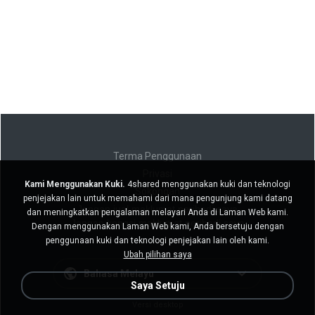
Terma Penggunaan
Privasi
Kami Menggunakan Kuki.
4shared menggunakan kuki dan teknologi
Sokongan
penjejakan lain untuk memahami dari mana pengunjung kami datang
Jangan jual maklumat peribadi saya
dan meningkatkan pengalaman melayari Anda di Laman Web kami.
Jangan kongsi maklumat peribadi saya
Dengan menggunakan Laman Web kami, Anda bersetuju dengan
penggunaan kuki dan teknologi penjejakan lain oleh kami.
Ubah pilihan saya
Bahasa Melayu
Saya Setuju
Versi desktop