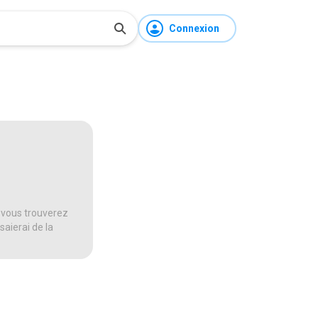
Connexion
 vous trouverez
saierai de la