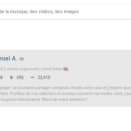
niel A.
ed
2 années auparavant |
United States
8
595
22,410
page ! Je souhaite partager certaines choses avec vous et j'espère que
iles. Profitez de ma collection et revenez souvent me rendre visite, j'es
 toujours intéressante. Merci de votre attention !