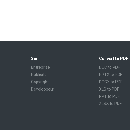
Sur
Convert to PDF
Entreprise
DOC to PDF
Publicité
PPTX to PDF
Copyright
DOCX to PDF
Développeur
XLS to PDF
PPT to PDF
XLSX to PDF
CBR to PDF
TXT to PDF
PPS to PDF