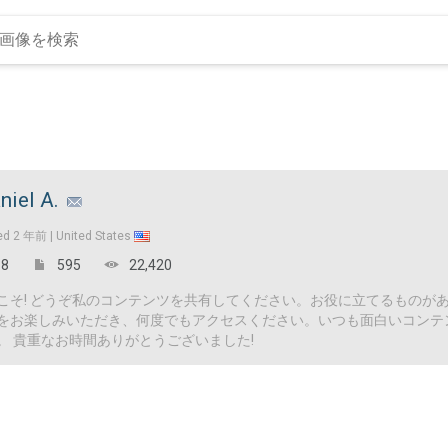
niel A.
ed
2 年前 |
United States
8
595
22,420
こそ! どうぞ私のコンテンツを共有してください。お役に立てるものが
をお楽しみいただき、何度でもアクセスください。いつも面白いコンテ
。 貴重なお時間ありがとうございました!