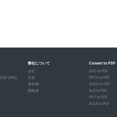
弊社について
Convert to PDF
会社
DOC to PDF
 (FAQ)
広告
PPTX to PDF
著作権
DOCX to PDF
開発者
XLS to PDF
PPT to PDF
XLSX to PDF
CBR to PDF
TXT to PDF