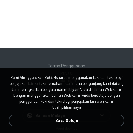
Terma Penggunaan
Privasi
Kami Menggunakan Kuki.
4shared menggunakan kuki dan teknologi
Sokongan
penjejakan lain untuk memahami dari mana pengunjung kami datang
Jangan jual maklumat peribadi saya
dan meningkatkan pengalaman melayari Anda di Laman Web kami.
Jangan kongsi maklumat peribadi saya
Dengan menggunakan Laman Web kami, Anda bersetuju dengan
penggunaan kuki dan teknologi penjejakan lain oleh kami.
Ubah pilihan saya
Bahasa Melayu
Saya Setuju
Versi desktop