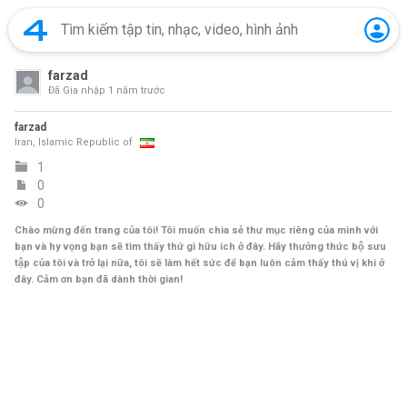
farzad
Đã Gia nhập
1 năm trước
farzad
Iran, Islamic Republic of
1
0
0
Chào mừng đến trang của tôi! Tôi muốn chia sẻ thư mục riêng của mình với
bạn và hy vọng bạn sẽ tìm thấy thứ gì hữu ích ở đây. Hãy thưởng thức bộ sưu
tập của tôi và trở lại nữa, tôi sẽ làm hết sức để bạn luôn cảm thấy thú vị khi ở
đây. Cảm ơn bạn đã dành thời gian!