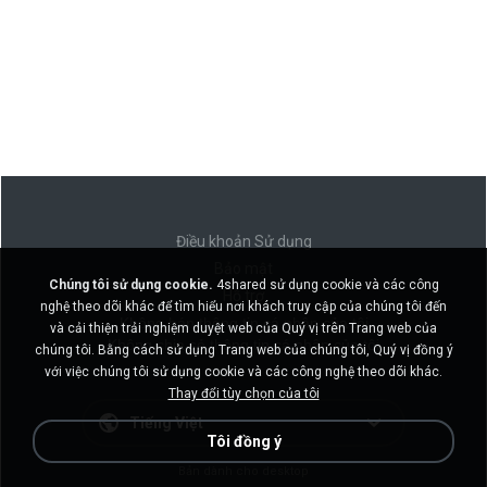
Điều khoản Sử dụng
Bảo mật
Chúng tôi sử dụng cookie.
4shared sử dụng cookie và các công
Hỗ trợ
nghệ theo dõi khác để tìm hiểu nơi khách truy cập của chúng tôi đến
Không bán thông tin cá nhân của tôi
và cải thiện trải nghiệm duyệt web của Quý vị trên Trang web của
Không chia sẻ thông tin cá nhân của tôi
chúng tôi. Bằng cách sử dụng Trang web của chúng tôi, Quý vị đồng ý
với việc chúng tôi sử dụng cookie và các công nghệ theo dõi khác.
Thay đổi tùy chọn của tôi
Tiếng Việt
Tôi đồng ý
Bản dành cho desktop