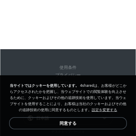
使用条件
プライバシー
サポート
当サイトではクッキーを使用しています。
4sharedは、お客様がどこか
個人情報を販売しない
らアクセスされたかを把握し、当ウェブサイトでの閲覧体験を向上させ
個人情報を共有しない
るために、クッキーおよびその他の追跡技術を使用しています。当ウェ
ブサイトを使用することにより、お客様は当社のクッキーおよびその他
の追跡技術の使用に同意するものとします。
設定を変更する
日本語
同意する
デスクトップバージョ