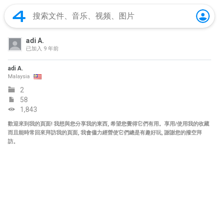
adi A.
已加入
9 年前
adi A.
Malaysia
2
58
1,843
歡迎來到我的頁面! 我想與您分享我的東西, 希望您覺得它們有用。享用/使用我的收藏
而且能時常回來拜訪我的頁面, 我會儘力經營使它們總是有趣好玩, 謝謝您的撥空拜
訪。