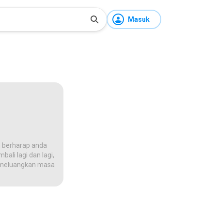
Masuk
 berharap anda
ali lagi dan lagi,
na meluangkan masa