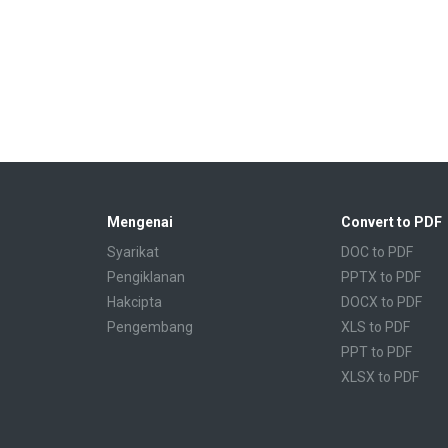
Mengenai
Convert to PDF
Syarikat
DOC to PDF
Pengiklanan
PPTX to PDF
Hakcipta
DOCX to PDF
Pengembang
XLS to PDF
PPT to PDF
XLSX to PDF
CBR to PDF
TXT to PDF