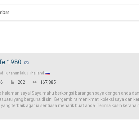
fe.1980
ed
16 tahun lalu |
Thailand
6
202
167,885
e halaman saya! Saya mahu berkongsi barangan saya dengan anda dan
uatu yang berguna di sini. Bergembira menikmati koleksi saya dan kemb
 yang terbaik agar ia sentiasa menarik buat anda. Terima kasih kera