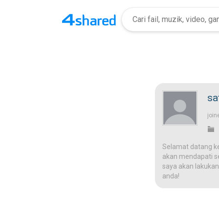
sa
join
Selamat datang k
akan mendapati ses
saya akan lakukan
anda!