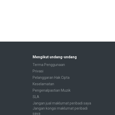
Mengikut undang-undang
Terma Penggunaan
Privasi
Pelanggaran Hak Cipta
Keselamatan
Pengenalpastian Muzik
SLA
Jangan jual maklumat peribadi saya
Jangan kongsi maklumat peribadi
saya