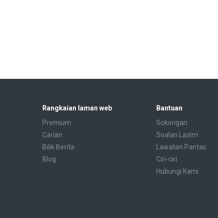
Rangkaian laman web
Bantuan
Premium
Sokongan
Carian
Soalan Lazim
Bilik Berita
Lawatan Pantas
Blog
Ciri-ciri
Hubungi Kami