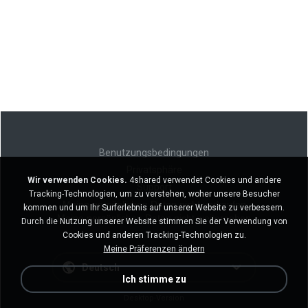
Benutzungsbedingungen
Privatsphäre
Wir verwenden Cookies.
4shared verwendet Cookies und andere
Support
Tracking-Technologien, um zu verstehen, woher unsere Besucher
Meine persönlichen Daten nicht verkaufen
kommen und um Ihr Surferlebnis auf unserer Website zu verbessern.
Meine persönlichen Daten nicht weitergeben
Durch die Nutzung unserer Website stimmen Sie der Verwendung von
Cookies und anderen Tracking-Technologien zu.
Meine Präferenzen ändern
Deutsch
Ich stimme zu
Desktop-Version