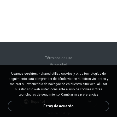
Términos de uso
Privacidad
Asistencia
Usamos cookies.
4shared utiliza cookies y otras tecnologías de
No venda mi información personal
seguimiento para comprender de dónde vienen nuestros visitantes y
No comparta mi información personal
mejorar su experiencia de navegación en nuestro sitio web. Al usar
nuestro sitio web, usted consiente el uso de cookies y otras
tecnologías de seguimiento.
Cambiar mis preferencias
Español
Estoy de acuerdo
Versión desktop