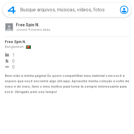
Free Spin N.
Joined
9 meses atrás
Free Spin N.
Bangladesh
1
0
0
Bem-vido à minha página! Eu quero compartilhar meu material com você e
espero que você encontre algo útil aqui. Aproveite minha coleção e volte de
novo e de novo, farei o meu melhor para torná-la sempre interessante para
você. Obrigado pelo seu tempo!