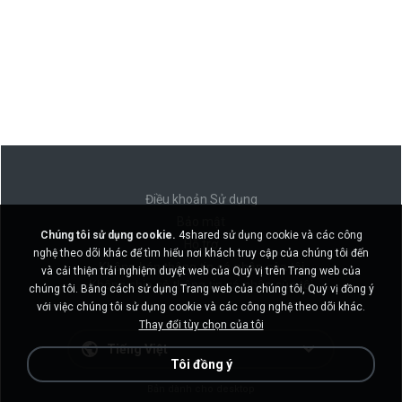
Điều khoản Sử dụng
Bảo mật
Chúng tôi sử dụng cookie.
4shared sử dụng cookie và các công
Hỗ trợ
nghệ theo dõi khác để tìm hiểu nơi khách truy cập của chúng tôi đến
Không bán thông tin cá nhân của tôi
và cải thiện trải nghiệm duyệt web của Quý vị trên Trang web của
Không chia sẻ thông tin cá nhân của tôi
chúng tôi. Bằng cách sử dụng Trang web của chúng tôi, Quý vị đồng ý
với việc chúng tôi sử dụng cookie và các công nghệ theo dõi khác.
Thay đổi tùy chọn của tôi
Tiếng Việt
Tôi đồng ý
Bản dành cho desktop