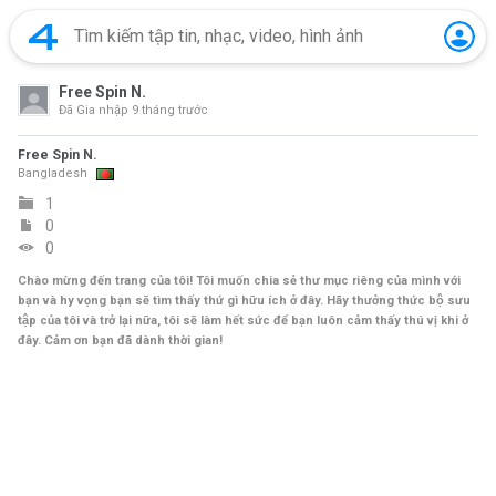
Free Spin N.
Đã Gia nhập
9 tháng trước
Free Spin N.
Bangladesh
1
0
0
Chào mừng đến trang của tôi! Tôi muốn chia sẻ thư mục riêng của mình với
bạn và hy vọng bạn sẽ tìm thấy thứ gì hữu ích ở đây. Hãy thưởng thức bộ sưu
tập của tôi và trở lại nữa, tôi sẽ làm hết sức để bạn luôn cảm thấy thú vị khi ở
đây. Cảm ơn bạn đã dành thời gian!