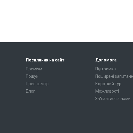
Посилання на сайт
Допомога
Преміум
Підтримка
Пошук
Поширені запитан
Прес-центр
Короткий тур
Блог
Можливості
Зв'язатися з нами