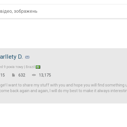
arllety D.
ed
9 років тому |
Brazil
15
632
13,175
! I want to share my stuff with you and hope you will find something u
come back again and again, I will do my best to make it always interesti