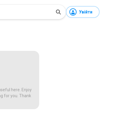
Увійти
seful here. Enjoy
ng for you. Thank