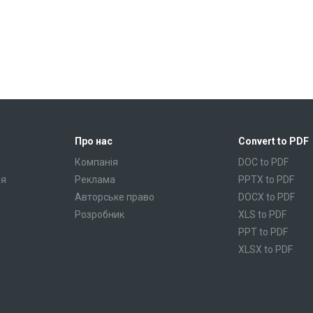
Про нас
Convert to PDF
Компанія
DOC to PDF
ня
Реклама
PPTX to PDF
Авторське право
DOCX to PDF
Розробник
XLS to PDF
PPT to PDF
XLSX to PDF
CBR to PDF
TXT to PDF
PPS to PDF