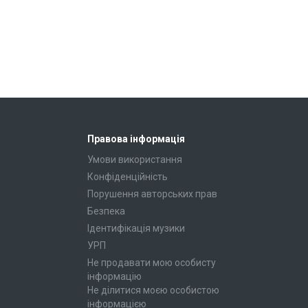
Правова інформація
Умови використання
Конфіденційність
Порушення авторських прав
Безпека
Ідентифікація музики
УРП
Не продавати мою особисту
інформацію
Не ділитися моєю особистою
інформацією