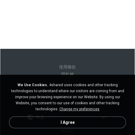
使用條款
隱私權
支持
We Use Cookies.
4shared uses cookies and other tracking
Do not sell my personal information
technologies to understand where our visitors are coming from and
Do not share my personal information
improve your browsing experience on our Website. By using our
Website, you consent to our use of cookies and other tracking
technologies.
Change my preferences
中文
I Agree
桌面版本