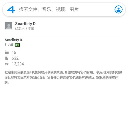
Scarllety D.
已加入
9 年前
Scarllety D.
Brazil
15
632
13,234
歡迎來到我的頁面! 我想與您分享我的東西, 希望您覺得它們有用。享用/使用我的收藏
而且能時常回來拜訪我的頁面, 我會儘力經營使它們總是有趣好玩, 謝謝您的撥空拜
訪。