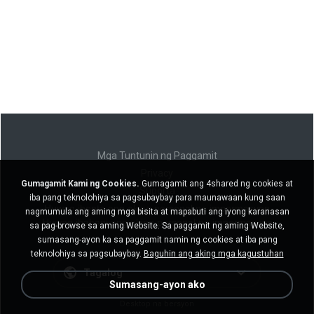
Mga Tuntunin ng Paggamit
Privacy
Gumagamit Kami ng Cookies.
Gumagamit ang 4shared ng cookies at
Suporta
iba pang teknolohiya sa pagsubaybay para maunawaan kung saan
Huwag ibenta ang aking personal na impormasyon
nagmumula ang aming mga bisita at mapabuti ang iyong karanasan
Huwag ibahagi ang aking personal na impormasyon
sa pag-browse sa aming Website. Sa paggamit ng aming Website,
sumasang-ayon ka sa paggamit namin ng cookies at iba pang
teknolohiya sa pagsubaybay.
Baguhin ang aking mga kagustuhan
Tagalog
Sumasang-ayon ako
Desktop na bersyon