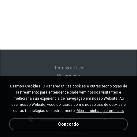
Termos de Uso
Privacidade
Apoio
Usamos Cookies.
O 4shared utiliza cookies e outras tecnologias de
Não venda minhas informações pessoais
rastreamento para entender de onde vêm nossos visitantes e
Não compartilhe minhas informações pessoais
melhorar a sua experiência de navegação em nosso Website. Ao
usar nosso Website, você concorda com o nosso uso de cookies e
outras tecnologias de rastreamento.
Alterar minhas preferências
Português (Brasil)
Concordo
Versão desktop