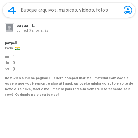
paypall L.
Joined
3 anos atrás
paypall L.
India
1
0
0
Bem-vido à minha página! Eu quero compartilhar meu material com você e
espero que você encontre algo útil aqui. Aproveite minha coleção e volte de
novo e de novo, farei o meu melhor para torná-la sempre interessante para
você. Obrigado pelo seu tempo!