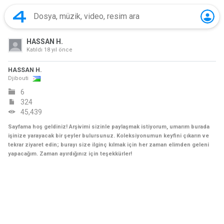
HASSAN H.
Katıldı
18 yıl önce
HASSAN H.
Djibouti
6
324
45,439
Sayfama hoş geldiniz! Arşivimi sizinle paylaşmak istiyorum, umarım burada
işinize yarayacak bir şeyler bulursunuz. Koleksiyonumun keyfini çıkarın ve
tekrar ziyaret edin; burayı size ilginç kılmak için her zaman elimden geleni
yapacağım. Zaman ayırdığınız için teşekkürler!