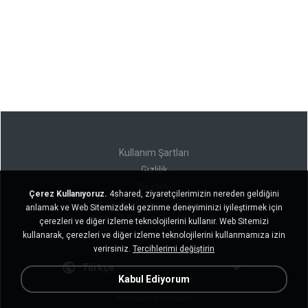
Kullanım Şartları
Gizlilik
Destek
Çerez Kullanıyoruz.
4shared, ziyaretçilerimizin nereden geldiğini
Kişisel bilgilerimi satmayın
anlamak ve Web Sitemizdeki gezinme deneyiminizi iyileştirmek için
Kişisel bilgilerimi paylaşmayın
çerezleri ve diğer izleme teknolojilerini kullanır. Web Sitemizi
kullanarak, çerezleri ve diğer izleme teknolojilerini kullanmamıza izin
verirsiniz.
Tercihlerimi değiştirin
Türkçe
Kabul Ediyorum
Masaüstü sürümünü