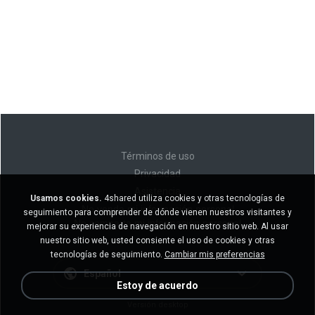
Términos de uso
Privacidad
Asistencia
Usamos cookies.
4shared utiliza cookies y otras tecnologías de
No venda mi información personal
seguimiento para comprender de dónde vienen nuestros visitantes y
No comparta mi información personal
mejorar su experiencia de navegación en nuestro sitio web. Al usar
nuestro sitio web, usted consiente el uso de cookies y otras
tecnologías de seguimiento.
Cambiar mis preferencias
Español
Estoy de acuerdo
Versión desktop