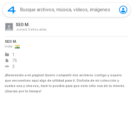
SEO M.
Joined
3 años atrás
SEO M.
India
1
75
3
¡Bienvenido a mi página! Quiero compartir mis archivos contigo y espero
que encuentres aquí algo de utilidad para ti. Disfruta de mi colección y
vuelve una y otra vez, haré lo posible para que este sitio sea de tu interés.
¡Gracias por tu tiempo!