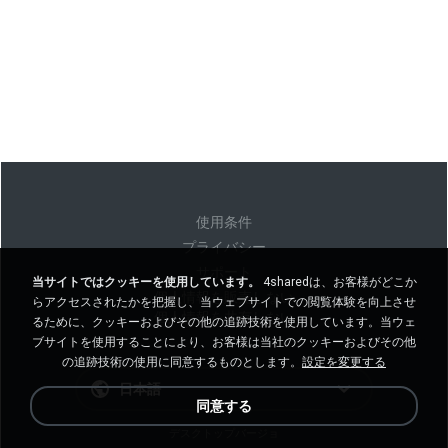
使用条件
プライバシー
サポート
当サイトではクッキーを使用しています。
4sharedは、お客様がどこか
個人情報を販売しない
らアクセスされたかを把握し、当ウェブサイトでの閲覧体験を向上させ
個人情報を共有しない
るために、クッキーおよびその他の追跡技術を使用しています。当ウェ
ブサイトを使用することにより、お客様は当社のクッキーおよびその他
の追跡技術の使用に同意するものとします。
設定を変更する
日本語
同意する
デスクトップバージョ