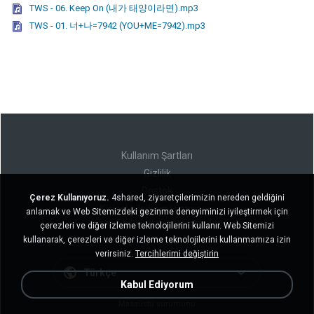
TWS - 06. Keep On (내가 태양이라면).mp3
TWS - 01. 너+나=7942 (YOU+ME=7942).mp3
Kullanım Şartları
Gizlilik
Destek
Çerez Kullanıyoruz.
4shared, ziyaretçilerimizin nereden geldiğini
Kişisel bilgilerimi satmayın
anlamak ve Web Sitemizdeki gezinme deneyiminizi iyileştirmek için
Kişisel bilgilerimi paylaşmayın
çerezleri ve diğer izleme teknolojilerini kullanır. Web Sitemizi
kullanarak, çerezleri ve diğer izleme teknolojilerini kullanmamıza izin
verirsiniz.
Tercihlerimi değiştirin
Türkçe
Kabul Ediyorum
Masaüstü sürümünü