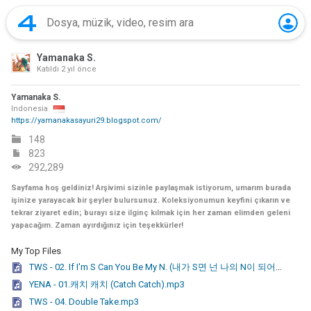
Yamanaka S.
Katıldı
2 yıl önce
Yamanaka S.
Indonesia
https://yamanakasayuri29.blogspot.com/
148
823
292,289
Sayfama hoş geldiniz! Arşivimi sizinle paylaşmak istiyorum, umarım burada
işinize yarayacak bir şeyler bulursunuz. Koleksiyonumun keyfini çıkarın ve
tekrar ziyaret edin; burayı size ilginç kılmak için her zaman elimden geleni
yapacağım. Zaman ayırdığınız için teşekkürler!
My Top Files
TWS - 02. If I'm S Can You Be My N. (내가 S면 넌 나의 N이 되어줘 ).mp3
YENA - 01.캐치 캐치 (Catch Catch).mp3
TWS - 04. Double Take.mp3