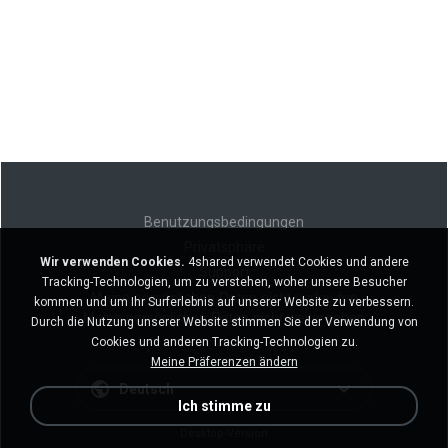
Benutzungsbedingungen
Privatsphäre
Wir verwenden Cookies.
4shared verwendet Cookies und andere
Support
Tracking-Technologien, um zu verstehen, woher unsere Besucher
Meine persönlichen Daten nicht verkaufen
kommen und um Ihr Surferlebnis auf unserer Website zu verbessern.
Meine persönlichen Daten nicht weitergeben
Durch die Nutzung unserer Website stimmen Sie der Verwendung von
Cookies und anderen Tracking-Technologien zu.
Meine Präferenzen ändern
Deutsch
Ich stimme zu
Desktop-Version