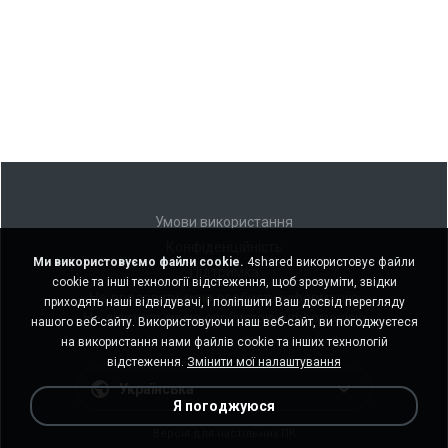
Умови використання
Конфіденційність
Ми використовуємо файли cookie.
4shared використовує файли
Підтримка
cookie та інші технології відстеження, щоб зрозуміти, звідки
Не продавати мою особисту інформацію
приходять наші відвідувачі, і поліпшити Ваш досвід перегляду
Не ділитися моєю особистою інформацією
нашого веб-сайту. Використовуючи наш веб-сайт, ви погоджуєтеся
на використання нами файлів cookie та інших технологій
відстеження.
Змінити мої налаштування
Українська
Я погоджуюся
Версія для настільних ПК