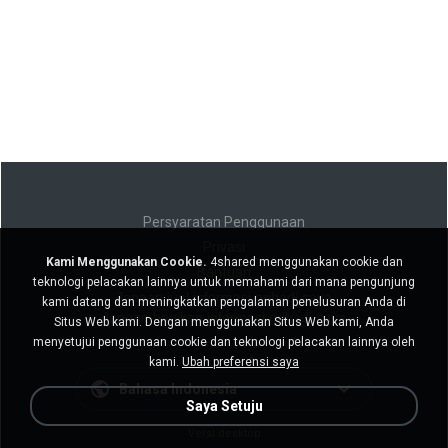
Persyaratan Penggunaan
Privasi
Kami Menggunakan Cookie.
4shared menggunakan cookie dan
Bantuan
teknologi pelacakan lainnya untuk memahami dari mana pengunjung
Jangan jual informasi pribadi saya
kami datang dan meningkatkan pengalaman penelusuran Anda di
Jangan bagikan informasi pribadi saya
Situs Web kami. Dengan menggunakan Situs Web kami, Anda
menyetujui penggunaan cookie dan teknologi pelacakan lainnya oleh
kami.
Ubah preferensi saya
Bahasa Indonesia
Saya Setuju
Versi desktop