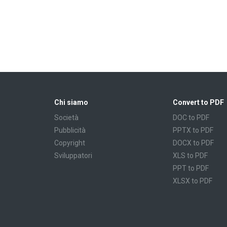
Chi siamo
Convert to PDF
Società
DOC to PDF
Pubblicità
PPTX to PDF
Copyright
DOCX to PDF
Sviluppatori
XLS to PDF
PPT to PDF
XLSX to PDF
CBR to PDF
TXT to PDF
PPS to PDF