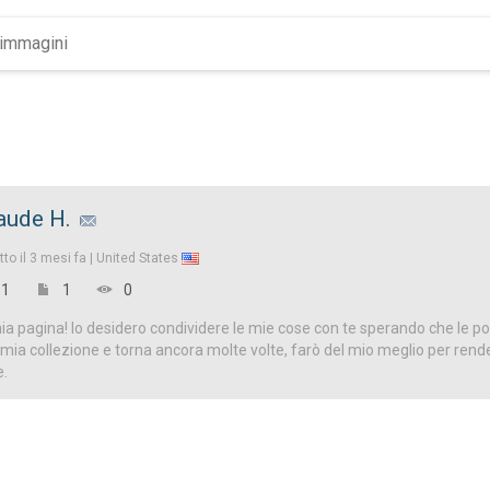
ude H.
tto il
3 mesi fa |
United States
1
1
0
a pagina! Io desidero condividere le mie cose con te sperando che le p
 la mia collezione e torna ancora molte volte, farò del mio meglio per ren
e.