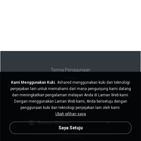
Terma Penggunaan
Privasi
Kami Menggunakan Kuki.
4shared menggunakan kuki dan teknologi
Sokongan
penjejakan lain untuk memahami dari mana pengunjung kami datang
Jangan jual maklumat peribadi saya
dan meningkatkan pengalaman melayari Anda di Laman Web kami.
Jangan kongsi maklumat peribadi saya
Dengan menggunakan Laman Web kami, Anda bersetuju dengan
penggunaan kuki dan teknologi penjejakan lain oleh kami.
Ubah pilihan saya
Bahasa Melayu
Saya Setuju
Versi desktop