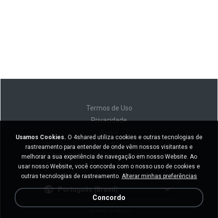
Termos de Uso
Privacidade
Apoio
Usamos Cookies.
O 4shared utiliza cookies e outras tecnologias de
Não venda minhas informações pessoais
rastreamento para entender de onde vêm nossos visitantes e
Não compartilhe minhas informações pessoais
melhorar a sua experiência de navegação em nosso Website. Ao
usar nosso Website, você concorda com o nosso uso de cookies e
outras tecnologias de rastreamento.
Alterar minhas preferências
Português (Brasil)
Concordo
Versão desktop