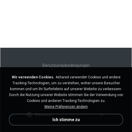
Benutzungsbedingungen
Privatsphäre
Wir verwenden Cookies.
4shared verwendet Cookies und andere
Support
Tracking-Technologien, um zu verstehen, woher unsere Besucher
Meine persönlichen Daten nicht verkaufen
kommen und um Ihr Surferlebnis auf unserer Website zu verbessern.
Meine persönlichen Daten nicht weitergeben
Durch die Nutzung unserer Website stimmen Sie der Verwendung von
Cookies und anderen Tracking-Technologien zu.
Meine Präferenzen ändern
Deutsch
Ich stimme zu
Desktop-Version