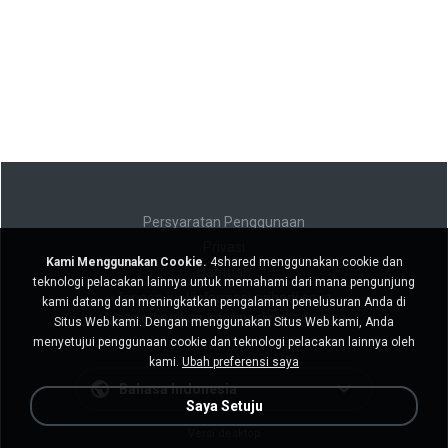
Persyaratan Penggunaan
Privasi
Kami Menggunakan Cookie.
4shared menggunakan cookie dan
Bantuan
teknologi pelacakan lainnya untuk memahami dari mana pengunjung
Jangan jual informasi pribadi saya
kami datang dan meningkatkan pengalaman penelusuran Anda di
Jangan bagikan informasi pribadi saya
Situs Web kami. Dengan menggunakan Situs Web kami, Anda
menyetujui penggunaan cookie dan teknologi pelacakan lainnya oleh
kami.
Ubah preferensi saya
Bahasa Indonesia
Saya Setuju
Versi desktop