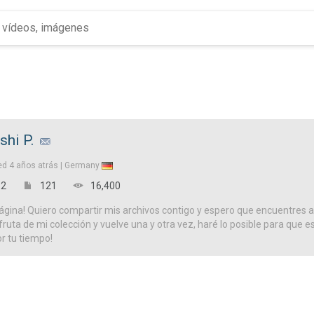
shi P.
ed
4 años atrás |
Germany
2
121
16,400
ágina! Quiero compartir mis archivos contigo y espero que encuentres a
isfruta de mi colección y vuelve una y otra vez, haré lo posible para que es
or tu tiempo!