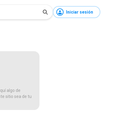
Iniciar sesión
quí algo de
te sitio sea de tu