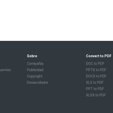
Sobre
Convert to PDF
Compañía
DOC to PDF
cuentes
Publicidad
PPTX to PDF
Copyright
DOCX to PDF
Desarrollador
XLS to PDF
PPT to PDF
XLSX to PDF
CBR to PDF
TXT to PDF