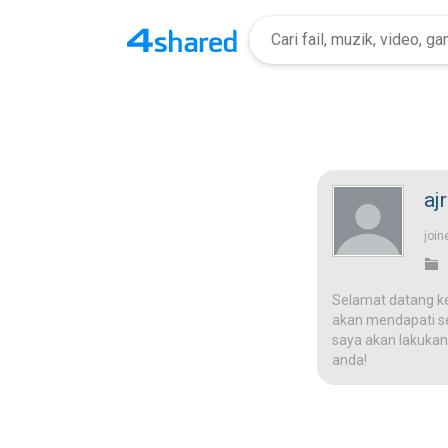
aj
join
Selamat datang k
akan mendapati ses
saya akan lakukan
anda!