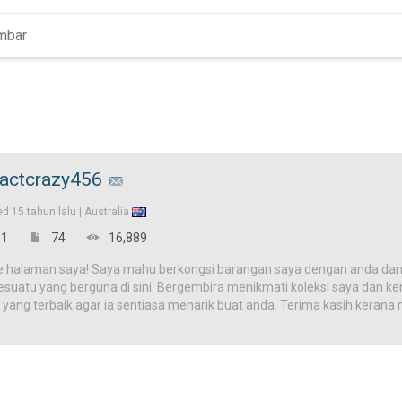
ractcrazy456
ed
15 tahun lalu |
Australia
1
74
16,889
e halaman saya! Saya mahu berkongsi barangan saya dengan anda dan
uatu yang berguna di sini. Bergembira menikmati koleksi saya dan kemb
 yang terbaik agar ia sentiasa menarik buat anda. Terima kasih kera