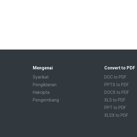
Mengenai
Convert to PDF
Syarikat
DOC to PDF
Pengiklanan
PPTX to PDF
Hakcipta
DOCX to PDF
Pengembang
XLS to PDF
PPT to PDF
XLSX to PDF
CBR to PDF
TXT to PDF