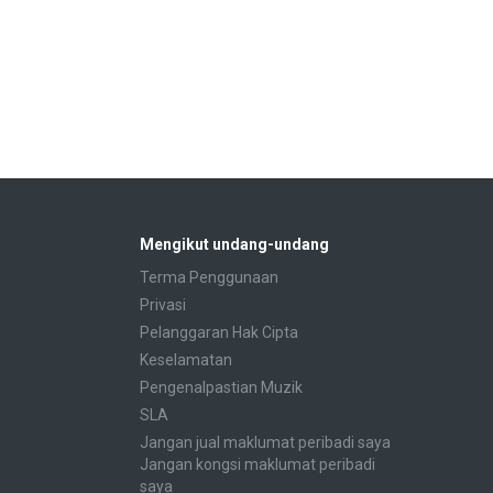
Mengikut undang-undang
Terma Penggunaan
Privasi
Pelanggaran Hak Cipta
Keselamatan
Pengenalpastian Muzik
SLA
Jangan jual maklumat peribadi saya
Jangan kongsi maklumat peribadi
saya