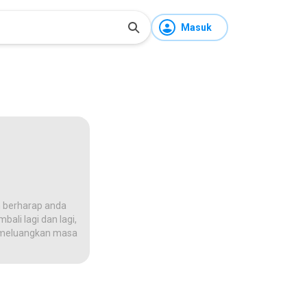
Masuk
 berharap anda
ali lagi dan lagi,
na meluangkan masa