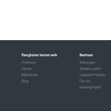
Rangkaian laman web
Bantuan
Premium
Sokongan
Carian
Soalan Lazim
Bilik Berita
Lawatan Pantas
Blog
Ciri-ciri
Hubungi Kami