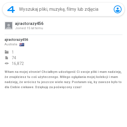
ajractcrazy456
Joined
15 lat temu
ajractcrazy456
Australia
1
74
16,872
Witam na mojej stronie! Chciałbym udostępnić Ci swoje pliki i mam nadzieję,
że znajdziesz tu coś użytecznego. Miłego oglądania mojej kolekcji i mam
nadzieję, że wrócisz tu jeszcze wiele razy. Postaram się, by zawsze było to
dla Ciebie ciekawe. Dziękuję za poświęcony czas!