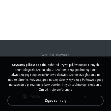
Warunki używania
Prywatność
Używamy plików cookie.
4shared używa plików cookie i innych
Wsparcie
technologii śledzenia, aby zrozumieć, skąd pochodzą nasi
Nie sprzedawaj moich danych osobowych
odwiedzający i poprawić Państwa doświadczenie przeglądania na
Nie udostępniaj moich danych osobowych
naszej Stronie. Korzystając z naszej Strony, wyrażają Państwo zgodę
na używanie przez nas plików cookie i innych technologii śledzenia.
Zmień moje preferencje
Polski
Zgadzam się
Wersja dla komputerów