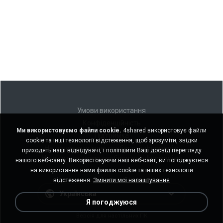
Умови використання
Конфіденційність
Ми використовуємо файли cookie.
4shared використовує файли
Підтримка
cookie та інші технології відстеження, щоб зрозуміти, звідки
Не продавати мою особисту інформацію
приходять наші відвідувачі, і поліпшити Ваш досвід перегляду
Не ділитися моєю особистою інформацією
нашого веб-сайту. Використовуючи наш веб-сайт, ви погоджуєтеся
на використання нами файлів cookie та інших технологій
відстеження.
Змінити мої налаштування
Українська
Я погоджуюся
Версія для настільних ПК