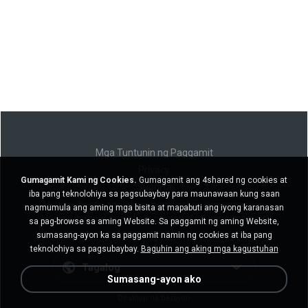
Mga Tuntunin ng Paggamit
Privacy
Gumagamit Kami ng Cookies.
Gumagamit ang 4shared ng cookies at
Suporta
iba pang teknolohiya sa pagsubaybay para maunawaan kung saan
Huwag ibenta ang aking personal na impormasyon
nagmumula ang aming mga bisita at mapabuti ang iyong karanasan
Huwag ibahagi ang aking personal na impormasyon
sa pag-browse sa aming Website. Sa paggamit ng aming Website,
sumasang-ayon ka sa paggamit namin ng cookies at iba pang
teknolohiya sa pagsubaybay.
Baguhin ang aking mga kagustuhan
Tagalog
Sumasang-ayon ako
Desktop na bersyon