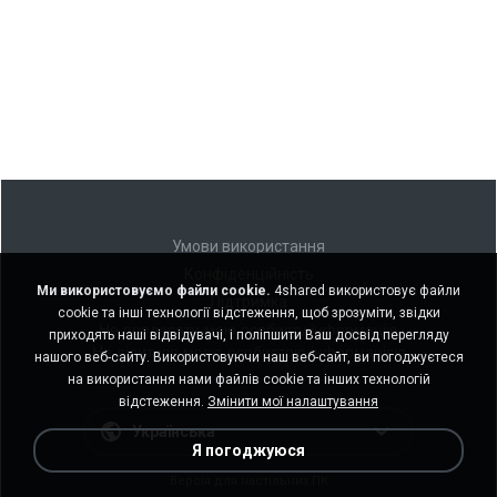
Умови використання
Конфіденційність
Ми використовуємо файли cookie.
4shared використовує файли
Підтримка
cookie та інші технології відстеження, щоб зрозуміти, звідки
Не продавати мою особисту інформацію
приходять наші відвідувачі, і поліпшити Ваш досвід перегляду
Не ділитися моєю особистою інформацією
нашого веб-сайту. Використовуючи наш веб-сайт, ви погоджуєтеся
на використання нами файлів cookie та інших технологій
відстеження.
Змінити мої налаштування
Українська
Я погоджуюся
Версія для настільних ПК