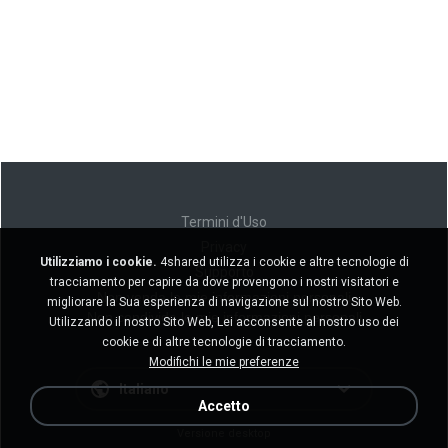
Termini d'Uso
Privacy
Utilizziamo i cookie.
4shared utilizza i cookie e altre tecnologie di
Supporto
tracciamento per capire da dove provengono i nostri visitatori e
Non venda le mie informazioni personali
migliorare la Sua esperienza di navigazione sul nostro Sito Web.
Non condivida le mie informazioni personali
Utilizzando il nostro Sito Web, Lei acconsente al nostro uso dei
cookie e di altre tecnologie di tracciamento.
Modifichi le mie preferenze
Italiano
Accetto
Versione desktop