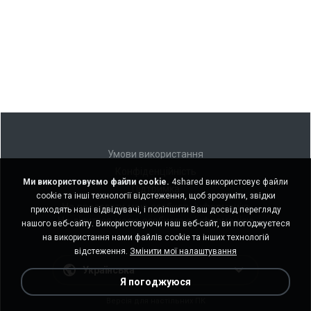
Умови використання
Конфіденційність
Ми використовуємо файли cookie.
4shared використовує файли
Підтримка
cookie та інші технології відстеження, щоб зрозуміти, звідки
Не продавати мою особисту інформацію
приходять наші відвідувачі, і поліпшити Ваш досвід перегляду
Не ділитися моєю особистою інформацією
нашого веб-сайту. Використовуючи наш веб-сайт, ви погоджуєтеся
на використання нами файлів cookie та інших технологій
відстеження.
Змінити мої налаштування
Українська
Я погоджуюся
Версія для настільних ПК