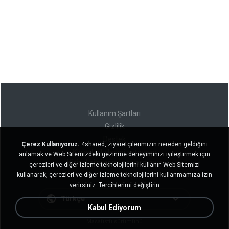
Kullanım Şartları
Gizlilik
Destek
Çerez Kullanıyoruz.
4shared, ziyaretçilerimizin nereden geldiğini
Kişisel bilgilerimi satmayın
anlamak ve Web Sitemizdeki gezinme deneyiminizi iyileştirmek için
Kişisel bilgilerimi paylaşmayın
çerezleri ve diğer izleme teknolojilerini kullanır. Web Sitemizi
kullanarak, çerezleri ve diğer izleme teknolojilerini kullanmamıza izin
verirsiniz.
Tercihlerimi değiştirin
Türkçe
Kabul Ediyorum
Masaüstü sürümünü