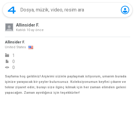
Allinsider F.
Katıldı
10 ay önce
Allinsider F.
United States
1
0
0
Sayfama hoş geldiniz! Arşivimi sizinle paylaşmak istiyorum, umarım burada
işinize yarayacak bir şeyler bulursunuz. Koleksiyonumun keyfini çıkarın ve
tekrar ziyaret edin; burayı size ilginç kılmak için her zaman elimden geleni
yapacağım. Zaman ayırdığınız için teşekkürler!